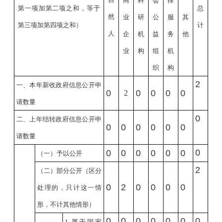
商
科
会
律
第一项加第二项之和，等于
总
然
业
研
公
服
其
第三项加第四项之和）
计
人
企
机
益
务
他
业
构
组
机
织
构
2
一、本年新收政府信息公开申
0
0
0
0
0
2
请数量
0
二、上年结转政府信息公开申
0
0
0
0
0
0
请数量
0
0
0
0
0
0
0
（一）予以公开
2
（二）部分公开
（区分
0
2
0
0
0
0
处理的，只计这一情
形，不计其他情形）
0
0
0
0
0
0
0
1.
属于国家