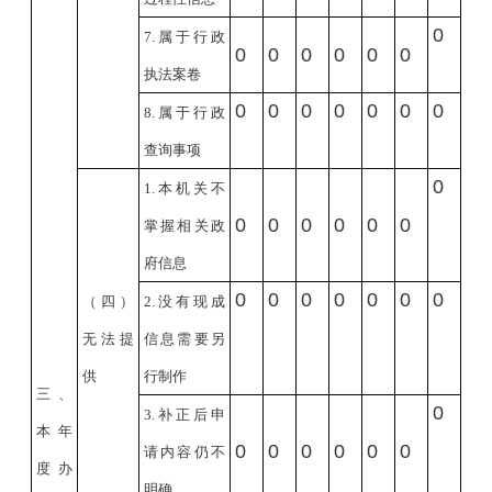
0
7.
属于行政
0
0
0
0
0
0
执法案卷
0
0
0
0
0
0
0
8.
属于行政
查询事项
0
1.
本机关不
0
0
0
0
0
0
掌握相关政
府信息
0
0
0
0
0
0
0
（四）
2.
没有现成
无法提
信息需要另
供
行制作
三、
0
3.
补正后申
本年
0
0
0
0
0
0
请内容仍不
度办
明确