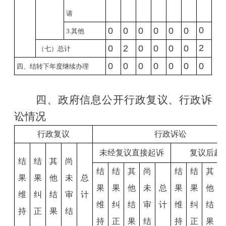
请
0
0
0
0
0
0
0
3.
其他
2
0
2
0
0
0
0
（七）总计
0
0
0
0
0
0
0
四、结转下年度继续办理
四、政府信息公开行政复议、行政诉
讼情况
行政复议
行政诉讼
未经复议直接起诉
复议后起
结
结
其
尚
结
结
其
尚
结
结
其
果
果
他
未
总
果
果
他
未
总
果
果
他
维
纠
结
审
计
维
纠
结
审
计
维
纠
结
持
正
果
结
持
正
果
结
持
正
果