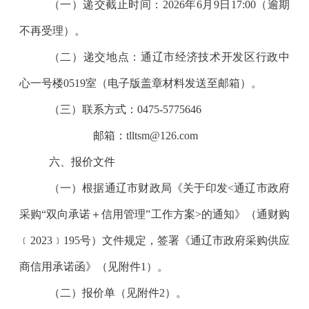
（一）递交截止时间：
2026
年
6
月
9
日
17:00
（逾期
不再受理）。
（二）递交地点：通辽市经济技术开发区行政中
心一号楼
0519
室（电子版盖章材料发送至邮箱）。
（三）联系方式：
0475-5775646
邮箱：
tlltsm@126.com
六、报价文件
（一）根据通辽市财政局《关于印发
<
通辽市政府
采购
“
双向承诺＋信用管理
”
工作方案
>
的通知》（通财购
﹝2023﹞195
号）文件规定，签署《通辽市政府采购供应
商信用承诺函》（见附件
1
）。
（二）报价单（见附件
2
）。