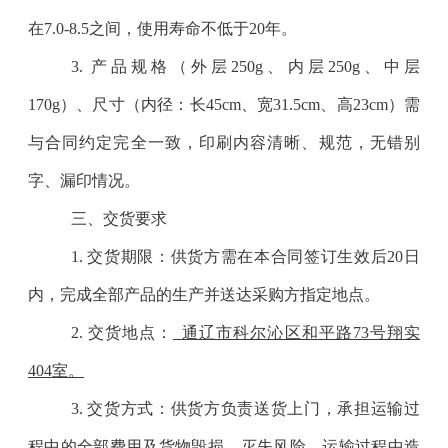
在
7.0-8.5
之间，使用寿命不低于
20
年。
3.
产品规格（外层
250g
、内层
250g
、中层
170g
）、尺寸（内径：长
45cm
、宽
31.5cm
、高
23cm
）需
与合同约定完全一致，印刷内容清晰、规范，无错别
字、漏印情况。
三、交货要求
1.
交货期限：供货方需在本合同签订生效后
20
日
内，完成全部产品的生产并送达采购方指定地点。
2.
交货地点：
_
通辽市科尔沁区和平路
73
号翔实
404
室。
3.
交货方式：供货方负责送货上门，承担运输过
程中的全部费用及货物毁损、灭失风险，运输过程中造